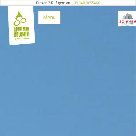
Fragen
? Ruf gern an:
+39 348 9055460
Direkt zum Inhalt
Menu