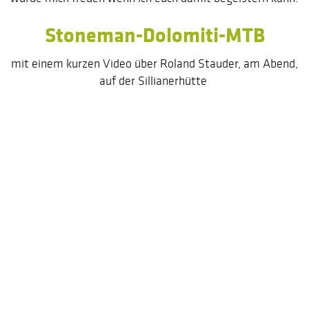
Stoneman-Dolomiti-MTB
mit einem kurzen Video über Roland Stauder, am Abend,
auf der Sillianerhütte
am 11.& 12.09.2026
Stoneman-Dolomiti-Hike
mit einiem kurzen Video über Roland Stauder, am
Abend, auf der Marchhütte
am 25.& 26.09.2026
Stoneman-Miriquidi-MTB
am 09. & 10.05.2026
am 10. & 11.10.2026